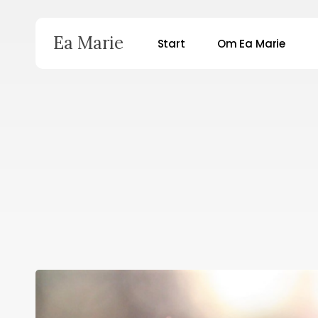
Skip
to
Ea Marie
Start
Om Ea Marie
main
content
Hit enter to search or ESC to close