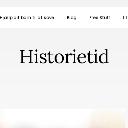
Hjælp dit barn til at sove
Blog
Free Stuff
1:
Historietid