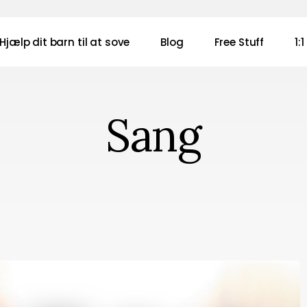
Hjælp dit barn til at sove
Blog
Free Stuff
1:
Sang