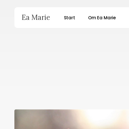
Skip
to
Ea Marie
Start
Om Ea Marie
main
content
Hit enter to search or ESC to close