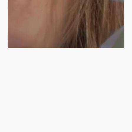
Aktiviteter for Børn
Påske for børn – leg, sang og
fortælling