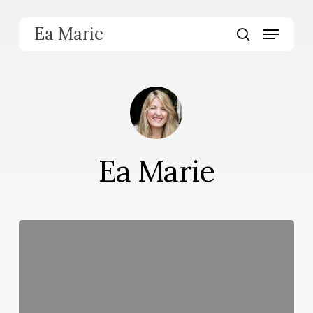
Skip
Menu
to
Ea Marie
main
search
content
Ea Marie